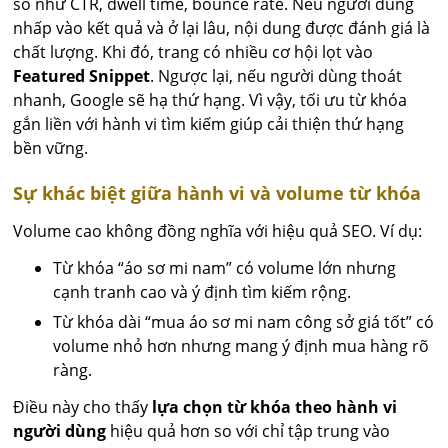
số như CTR, dwell time, bounce rate. Nếu người dùng
nhấp vào kết quả và ở lại lâu, nội dung được đánh giá là
chất lượng. Khi đó, trang có nhiều cơ hội lọt vào
Featured Snippet
. Ngược lại, nếu người dùng thoát
nhanh, Google sẽ hạ thứ hạng. Vì vậy, tối ưu từ khóa
gắn liền với hành vi tìm kiếm giúp cải thiện thứ hạng
bền vững.
Sự khác biệt giữa hành vi và volume từ khóa
Volume cao không đồng nghĩa với hiệu quả SEO. Ví dụ:
Từ khóa “áo sơ mi nam” có volume lớn nhưng
cạnh tranh cao và ý định tìm kiếm rộng.
Từ khóa dài “mua áo sơ mi nam công sở giá tốt” có
volume nhỏ hơn nhưng mang ý định mua hàng rõ
ràng.
Điều này cho thấy
lựa chọn từ khóa theo hành vi
người dùng
hiệu quả hơn so với chỉ tập trung vào