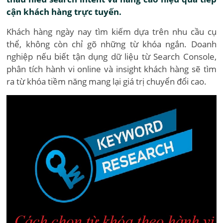
cận khách hàng trực tuyến.
Khách hàng ngày nay tìm kiếm dựa trên nhu cầu cụ
thể, không còn chỉ gõ những từ khóa ngắn. Doanh
nghiệp nếu biết tận dụng dữ liệu từ Search Console,
phân tích hành vi online và insight khách hàng sẽ tìm
ra từ khóa tiềm năng mang lại giá trị chuyển đổi cao.