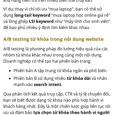
khả năng hiển thị trên nhiều biến thể truy vấn.
Ví dụ: thay vì chỉ tối ưu “mua laptop”, bạn có thể sử
dụng
long-tail keyword
“mua laptop học online giá rẻ”
và lồng ghép
LSI keyword
như “máy tính cho sinh viên”
để bao phủ nhiều ý định tìm kiếm khác nhau.
A/B testing từ khóa trong nội dung website
A/B testing là phương pháp đo lường hiệu quả của các
nhóm từ khóa khác nhau trong cùng một nội dung.
Doanh nghiệp có thể tạo hai phiên bản trang:
Phiên bản A tập trung từ khóa ngắn và phổ biến.
Phiên bản B sử dụng nhiều
từ khóa dài
và nhấn
mạnh vào
search intent
.
Qua phân tích kết quả truy cập, CTR và tỷ lệ chuyển đổi,
bạn sẽ biết được dạng từ khóa nào phù hợp hành vi
khách hàng nhất. Đây là một chiến lược giúp liên tục tối
ưu và đảm bảo
lựa chọn từ khóa theo hành vi người