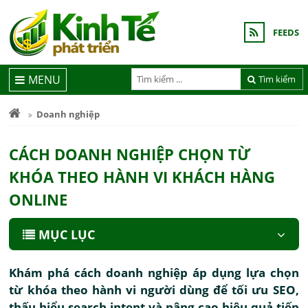
FEEDS
MENU
Tìm kiếm
Doanh nghiệp
CÁCH DOANH NGHIỆP CHỌN TỪ
KHÓA THEO HÀNH VI KHÁCH HÀNG
ONLINE
MỤC LỤC
Khám phá cách doanh nghiệp áp dụng lựa chọn
từ khóa theo hành vi người dùng để tối ưu SEO,
thấu hiểu search intent và nâng cao hiệu quả tiếp