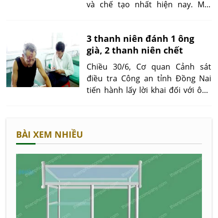
và chế tạo nhất hiện nay. Mỗi
chiếc xe đẩy hàng rong sẽ không
cần có thiết kế cụ thể như thế
3 thanh niên đánh 1 ông
nào, mà chỉ cần đáp ứng mục
già, 2 thanh niên chết
địch cần sử dụng là được.
Chiều 30/6, Cơ quan Cảnh sát
điều tra Công an tỉnh Đồng Nai
tiến hành lấy lời khai đối với ông
Cao Văn Năm (64 tuổi, quê TP.Cần
Thơ) để điều tra vụ ẩu đả làm 2
người chết và 1 người bị thương.
BÀI XEM NHIỀU