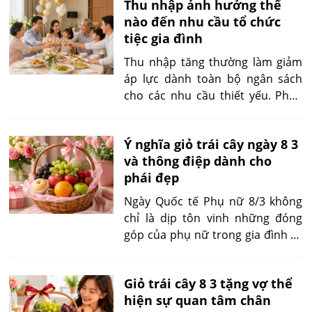
Thu nhập ảnh hưởng thế
rác thải và sự thuận tiện của hàng xóm.
nào đến nhu cầu tổ chức
tiệc gia đình
Thu nhập tăng thường làm giảm
áp lực dành toàn bộ ngân sách
cho các nhu cầu thiết yếu. Phần
nguồn lực còn lại có thể được sử
dụng cho giao tiếp xã hội, giải trí,
Ý nghĩa giỏ trái cây ngày 8 3
trải nghiệm và duy trì quan hệ gia
và thông điệp dành cho
đình. Vì vậy, tiệc sinh nhật, mừng
phái đẹp
thọ, đầy tháng, thôi nôi, kỷ niệm
ngày cưới, họp mặt hoặc các dịp
Ngày Quốc tế Phụ nữ 8/3 không
đoàn tụ có xu hướng được tổ
chỉ là dịp tôn vinh những đóng
chức thường xuyên và chỉn chu
góp của phụ nữ trong gia đình và
hơn.
xã hội mà còn là cơ hội để mỗi
người bày tỏ sự quan tâm bằng
Giỏ trái cây 8 3 tặng vợ thể
những món quà ý nghĩa. Nếu
hiện sự quan tâm chân
trước đây hoa tươi hay mỹ phẩm