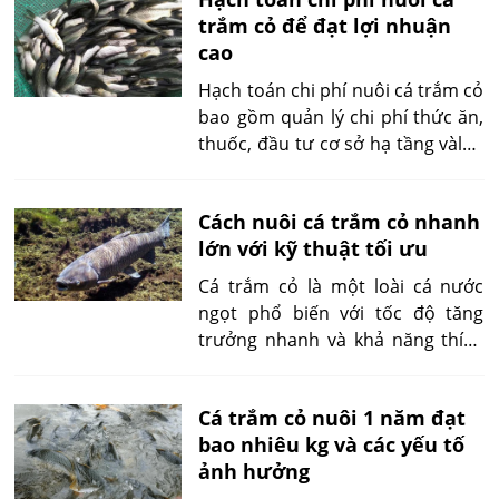
bảo quản da canvas đúng cách
trắm cỏ để đạt lợi nhuận
ngay tại nhà. Bài viết này sẽ
cao
hướng dẫn chi tiết từng bước bảo
quản, xử lý lỗi thường gặp và các
Hạch toán chi phí nuôi cá trắm cỏ
mẹo nâng cao giúp bạn duy trì độ
bao gồm quản lý chi phí thức ăn,
bền tối ưu cho túi xách yêu thích.
thuốc, đầu tư cơ sở hạ tầng vàlao
động. Để đạt lợi nhuận cao, cần
tối ưu hóa các khoản chi này, cải
Cách nuôi cá trắm cỏ nhanh
thiện hiệu quả sử dụng, điều
lớn với kỹ thuật tối ưu
chỉnh chiến lược nuôi cho phù
hợp.
Cá trắm cỏ là một loài cá nước
ngọt phổ biến với tốc độ tăng
trưởng nhanh và khả năng thích
nghi cao trong nhiều điều kiện
nuôi khác nhau. Nuôi cá trắm cỏ
Cá trắm cỏ nuôi 1 năm đạt
không chỉ giúp đáp ứng nhu cầu
bao nhiêu kg và các yếu tố
tiêu thụ cá sạch trên thị trường
ảnh hưởng
mà còn tạo cơ hội phát triển kinh