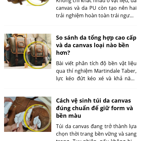
Không chỉ khác nhau ở vật liệu, da
canvas và da PU còn tạo nên hai
trải nghiệm hoàn toàn trái ngược:
một bên mộc mạc, tự nhiên, bên
kia hiện đại và sang trọng. Người
So sánh da tổng hợp cao cấp
tiêu dùng thường phân vân
và da canvas loại nào bền
không biết nên chọn loại nào cho
hơn?
túi xách, giày dép hay nội thất.
Dưới góc nhìn chuyên gia vật liệu,
Bài viết phân tích độ bền vật liệu
bài viết sẽ so sánh da canvas và
qua thí nghiệm Martindale Taber,
da PU một cách thực tế, chỉ ra ưu
lực kéo đứt kéo xé và khả năng
– nhược điểm để bạn chọn chất
kháng UV nước ẩm. Từ da PU PVC
liệu vừa đẹp, vừa bền, lại phù hợp
đến microfiber leather và coated
phong cách sống.
Cách vệ sinh túi da canvas
canvas, chúng tôi đối chiếu cấu
đúng chuẩn để giữ form và
trúc lớp phủ nền sợi để chỉ ra ưu
bền màu
nhược điểm khi dùng hằng ngày
hoặc ngoài trời.
Túi da canvas đang trở thành lựa
chọn thời trang bền vững và sang