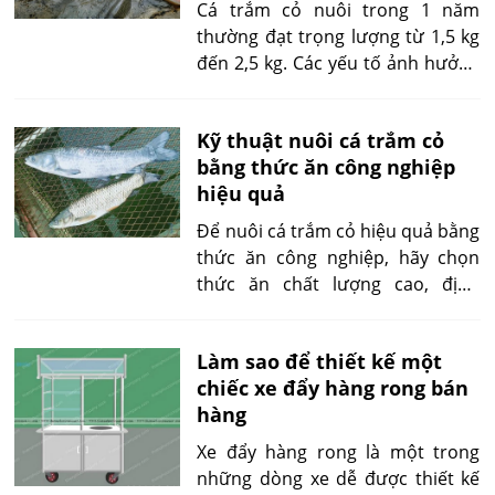
tế cho các hộ gia đình, là lựa chọn
Cá trắm cỏ nuôi trong 1 năm
lý tưởng cho những ai muốn khởi
thường đạt trọng lượng từ 1,5 kg
nghiệp trong ngành thủy sản.
đến 2,5 kg. Các yếu tố ảnh hưởng
bao gồm chất lượng nước, chế độ
dinh dưỡng vàquản lý chăm sóc.
Kỹ thuật nuôi cá trắm cỏ
Đảm bảo môi trường tối ưu, dinh
bằng thức ăn công nghiệp
dưỡng hợp lý giúp cá phát triển
hiệu quả
nhanh chóng, khỏe mạnh.
Để nuôi cá trắm cỏ hiệu quả bằng
thức ăn công nghiệp, hãy chọn
thức ăn chất lượng cao, định
lượng phù hợp với giai đoạn phát
triển của cá vàcung cấp đều đặn.
Làm sao để thiết kế một
Theo dõi sự sinh trưởng, điều
chiếc xe đẩy hàng rong bán
chỉnh chế độ ăn uống giúp tối ưu
hàng
hóa năng suất, sức khỏe cá.
Xe đẩy hàng rong là một trong
những dòng xe dễ được thiết kế