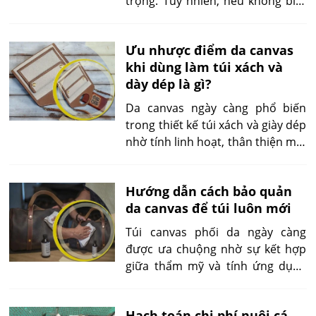
trọng. Tuy nhiên, nếu không biết
cách vệ sinh túi da canvas đúng
cách, bạn rất dễ làm hỏng cả
Ưu nhược điểm da canvas
form và màu túi chỉ sau vài lần sử
khi dùng làm túi xách và
dụng. Hướng dẫn chi tiết sau sẽ
dày dép là gì?
giúp bạn chăm sóc túi canvas
chuẩn nhất ngay tại nhà.
Da canvas ngày càng phổ biến
trong thiết kế túi xách và giày dép
nhờ tính linh hoạt, thân thiện môi
trường và giá thành hợp lý. Tuy
nhiên, chất liệu này không hoàn
Hướng dẫn cách bảo quản
hảo. Bài viết phân tích rõ ưu
da canvas để túi luôn mới
nhược điểm da canvas qua các
yếu tố độ bền, cảm giác sử dụng,
Túi canvas phối da ngày càng
khả năng chống nước và tính thời
được ưa chuộng nhờ sự kết hợp
trang để giúp bạn chọn đúng sản
giữa thẩm mỹ và tính ứng dụng
phẩm.
cao. Tuy nhiên, để giữ chúng luôn
như mới, bạn cần nắm rõ cách
Hạch toán chi phí nuôi cá