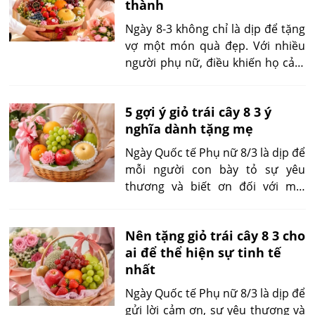
thành
luôn là lựa chọn phổ biến thì vài
năm gần đây, giỏ trái cây dần trở
Ngày 8-3 không chỉ là dịp để tặng
thành xu hướng quà tặng được
vợ một món quà đẹp. Với nhiều
nhiều người yêu thích.
người phụ nữ, điều khiến họ cảm
động hơn cả là cảm giác được
chồng nhớ đến, thấu hiểu và
5 gợi ý giỏ trái cây 8 3 ý
dành thời gian chuẩn bị một điều
nghĩa dành tặng mẹ
gì đó riêng cho mình. Vì vậy, câu
hỏi “vì sao nên chọn giỏ trái cây
Ngày Quốc tế Phụ nữ 8/3 là dịp để
8/3 tặng vợ thay cho những món
mỗi người con bày tỏ sự yêu
quà truyền thống?” thực chất
thương và biết ơn đối với mẹ.
không chỉ nói về món quà, mà
Thay vì những món quà chỉ mang
còn nói về cách người chồng thể
giá trị trang trí, nhiều người hiện
hiện sự quan tâm.
Nên tặng giỏ trái cây 8 3 cho
nay ưu tiên lựa chọn giỏ trái cây 8
ai để thể hiện sự tinh tế
3 tặng mẹ bởi sự thiết thực, tinh
nhất
tế và ý nghĩa lâu dài.
Ngày Quốc tế Phụ nữ 8/3 là dịp để
gửi lời cảm ơn, sự yêu thương và