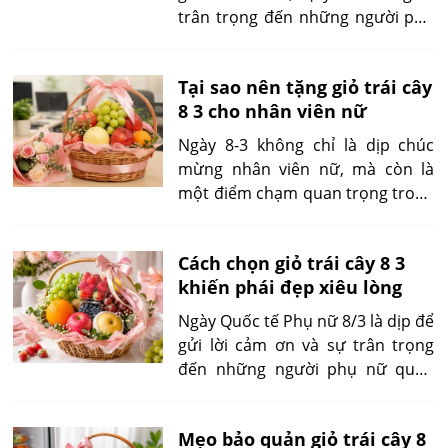
trân trọng đến những người phụ
nữ quan trọng trong cuộc sống.
Bên cạnh hoa tươi hay mỹ phẩm,
Tại sao nên tặng giỏ trái cây
giỏ trái cây đang dần trở thành
8 3 cho nhân viên nữ
lựa chọn được nhiều người ưu
tiên bởi sự thiết thực, tốt cho sức
Ngày 8-3 không chỉ là dịp chúc
khỏe và phù hợp với nhiều mối
mừng nhân viên nữ, mà còn là
quan hệ.
một điểm chạm quan trọng trong
văn hóa doanh nghiệp. Với bộ
phận nhân sự, đây là thời điểm để
Cách chọn giỏ trái cây 8 3
công ty thể hiện sự ghi nhận,
khiến phái đẹp xiêu lòng
củng cố tinh thần gắn kết và tạo
cảm xúc tích cực trong nội bộ. Vì
Ngày Quốc tế Phụ nữ 8/3 là dịp để
vậy, việc chọn quà 8-3 không nên
gửi lời cảm ơn và sự trân trọng
chỉ dừng ở câu hỏi “tặng gì cho
đến những người phụ nữ quan
đủ”, mà cần trả lời đúng hơn:
trọng. Bên cạnh hoa hay mỹ
món quà đó có giúp nhân viên
phẩm, giỏ trái cây đang trở thành
cảm thấy được trân trọng hay
Mẹo bảo quản giỏ trái cây 8
lựa chọn được nhiều người ưu