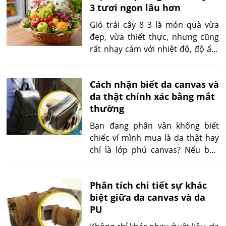
không?
3 tươi ngon lâu hơn
tiên vì vừa đẹp mắt, vừa thiết
thực, lại mang thông điệp quan
Giỏ trái cây 8 3 là món quà vừa
tâm đến sức khỏe.
đẹp, vừa thiết thực, nhưng cũng
rất nhạy cảm với nhiệt độ, độ ẩm
và cách vận chuyển. Sau khi nhận,
nếu chỉ đặt giỏ ở nơi tiện tay mà
Cách nhận biết da canvas và
không chú ý điều kiện bảo quản,
da thật chính xác bằng mắt
trái cây có thể xuống chất lượng
thường
chỉ sau vài giờ: vỏ mềm, quả chảy
nước, lá trang trí héo, thậm chí
Bạn đang phân vân không biết
xuất hiện mùi lên men.
chiếc ví mình mua là da thật hay
chỉ là lớp phủ canvas? Nếu bạn
chưa biết cách phân biệt da
canvas và da thật, bài viết này sẽ
Phân tích chi tiết sự khác
hướng dẫn bạn chi tiết từng dấu
biệt giữa da canvas và da
hiệu nhận biết chỉ bằng mắt
PU
thường – không cần thiết bị
chuyên dụng.