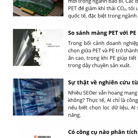
mới trong ngành bao bì. Các d
PET để giảm khí thải CO₂, tối
quốc tế, đặc biệt trong ngàn
So sánh màng PET với PE 
Trong bối cảnh doanh nghiệp 
chọn giữa PET và PE trở thành
ấn cao, trong khi PE giúp tiế
trong dây chuyền sản xuất.
Sự thật về nghiên cứu t
Nhiều SEOer vẫn hoang mang t
không? Thực tế, AI chỉ là cô
nếu biết chọn lọc dữ liệu, AI
năng.
Có công cụ nào phân tíc