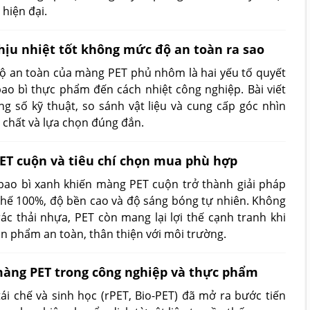
hiện đại.
ịu nhiệt tốt không mức độ an toàn ra sao
ộ an toàn của màng PET phủ nhôm là hai yếu tố quyết
ao bì thực phẩm đến cách nhiệt công nghiệp. Bài viết
ng số kỹ thuật, so sánh vật liệu và cung cấp góc nhìn
n chất và lựa chọn đúng đắn.
ET cuộn và tiêu chí chọn mua phù hợp
 bao bì xanh khiến màng PET cuộn trở thành giải pháp
chế 100%, độ bền cao và độ sáng bóng tự nhiên. Không
ác thải nhựa, PET còn mang lại lợi thế cạnh tranh khi
ản phẩm an toàn, thân thiện với môi trường.
àng PET trong công nghiệp và thực phẩm
ái chế và sinh học (rPET, Bio-PET) đã mở ra bước tiến