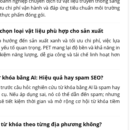
oanh nghiệp chuyển dịch từ vật liệu truyền thống sang
 ưu chi phí vận hành và đáp ứng tiêu chuẩn môi trường
h thực phẩm đóng gói.
chọn loại vật liệu phù hợp cho sản xuất
hướng đến sản xuất xanh và tối ưu chi phí, việc lựa
 yếu tố quan trọng. PET mang lại độ bền và khả năng in
t kiệm năng lượng, dễ gia công và tái chế linh hoạt hơn
ừ khóa bằng AI: Hiệu quả hay spam SEO?
rước câu hỏi: nghiên cứu từ khóa bằng AI là spam hay
ng cụ. Nếu áp dụng sai, nó có thể dẫn đến spam; nhưng
 sẽ tiết kiệm thời gian và mở rộng cơ hội từ khóa tiềm
h từ khóa theo từng địa phương không?