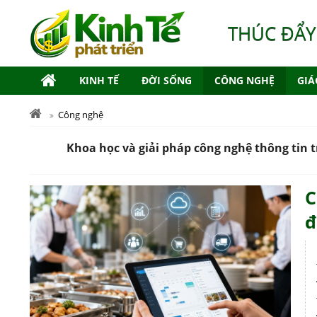
THÚC ĐẨY
KINH TẾ
ĐỜI SỐNG
CÔNG NGHỆ
GIÁ
Công nghệ
Khoa học và giải pháp công nghệ thông tin 
C
đ