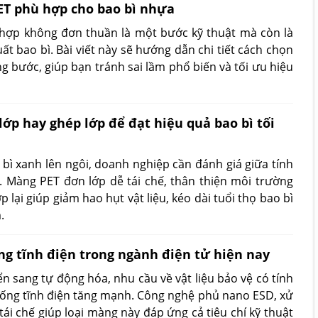
T phù hợp cho bao bì nhựa
hợp không đơn thuần là một bước kỹ thuật mà còn là
ất bao bì. Bài viết này sẽ hướng dẫn chi tiết cách chọn
 bước, giúp bạn tránh sai lầm phổ biến và tối ưu hiệu
p hay ghép lớp để đạt hiệu quả bao bì tối
bì xanh lên ngôi, doanh nghiệp cần đánh giá giữa tính
. Màng PET đơn lớp dễ tái chế, thân thiện môi trường
lại giúp giảm hao hụt vật liệu, kéo dài tuổi thọ bao bì
.
g tĩnh điện trong ngành điện tử hiện nay
n sang tự động hóa, nhu cầu về vật liệu bảo vệ có tính
ống tĩnh điện tăng mạnh. Công nghệ phủ nano ESD, xử
tái chế giúp loại màng này đáp ứng cả tiêu chí kỹ thuật