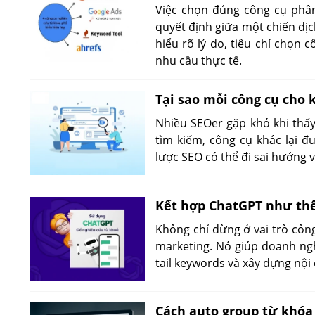
Việc chọn đúng công cụ phân
quyết định giữa một chiến dịc
hiểu rõ lý do, tiêu chí chọn
nhu cầu thực tế.
Tại sao mỗi công cụ cho
Nhiều SEOer gặp khó khi thấ
tìm kiếm, công cụ khác lại đ
lược SEO có thể đi sai hướng v
Kết hợp ChatGPT như th
Không chỉ dừng ở vai trò công
marketing. Nó giúp doanh ngh
tail keywords và xây dựng nộ
Cách auto group từ khóa 