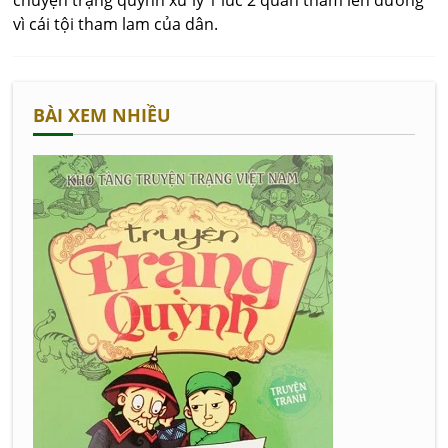
chuyện trạng quỷnh xử lý 1 lúc 2 quan tham lên đường
vì cái tội tham lam của dân.
BÀI XEM NHIỀU