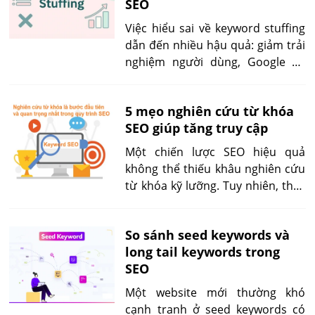
SEO
mạch lạc và hiệu quả nhất.
Việc hiểu sai về keyword stuffing
dẫn đến nhiều hậu quả: giảm trải
nghiệm người dùng, Google hạ
hạng, mất traffic và uy tín. Nhưng
SEOer hoàn toàn có thể tránh lỗi
5 mẹo nghiên cứu từ khóa
này nhờ chiến lược tối ưu thông
SEO giúp tăng truy cập
minh và bám sát tiêu chuẩn
Google mới nhất.
Một chiến lược SEO hiệu quả
không thể thiếu khâu nghiên cứu
từ khóa kỹ lưỡng. Tuy nhiên, thay
vì chỉ tập trung vào volume cao,
bạn cần áp dụng những mẹo
So sánh seed keywords và
nghiên cứu từ khóa SEO tinh gọn
long tail keywords trong
và chiến lược hơn. Nội dung này
SEO
sẽ giúp bạn biết cách chọn từ
khóa phù hợp, khai thác dữ liệu
Một website mới thường khó
thực tế và tối ưu nội dung để tăng
cạnh tranh ở seed keywords có