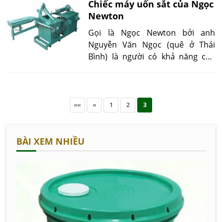
Chiếc máy uốn sắt của Ngọc
Newton
Gọi là Ngọc Newton bởi anh
Nguyễn Văn Ngọc (quê ở Thái
Bình) là người có khả năng chế
tạo nhiều loại máy được sử dụng
hàng ngày trong sinh hoạt như:
máy uốn sắt, máy vặt lạc, máy rửa
chén...
««
«
1
2
3
BÀI XEM NHIỀU