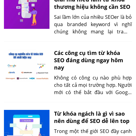
thương hiệu không cần SEO
Sai lầm lớn của nhiều SEOer là bỏ
qua branded keyword vì nghĩ
chúng không mang lại traffic.
Thực tế, chính những truy vấn
thương hiệu lại thể hiện sự tin
Các công cụ tìm từ khóa
tưởng của khách hàng và là tín
SEO đáng dùng ngay hôm
hiệu mạnh mẽ để Google đánh
nay
giá độ uy tín.
Không có công cụ nào phù hợp
cho tất cả mọi trường hợp. Người
mới có thể bắt đầu với Google
Keyword Planner, blogger nên
dùng Ubersuggest, trong khi
Từ khóa ngách là gì vì sao
thương mại điện tử cần Semrush
nên dùng để SEO dễ lên top
hoặc Ahrefs để tối ưu dữ liệu từ
khóa.
Trong một thế giới SEO đầy cạnh