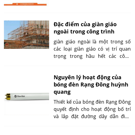
để có được những thông tin chi
tiết nhé.
Đặc điểm của giàn giáo
ngoài trong công trình
giàn giáo ngoài là một trong số
các loại giàn giáo có vị trí quan
trọng trong hầu hết các công
trình thi công hiện nay. Vậy, đặc
điểm của giàn giáo ngoài là gì,
Nguyên lý hoạt động của
nếu các bạn vẫn còn khá mơ hồ
bóng đèn Rạng Đông huỳnh
về vấn đề này, hãy tham khảo bài
quang
viết này của chúng tôi nhé.
Thiết kế của bóng đèn Rạng Đông
quyết định cho hoạt động bố trí
và lắp đặt đường dây dẫn điện
cũng như vị trí chiếu sáng để đảm
bảo độ sáng trong gian phòng.