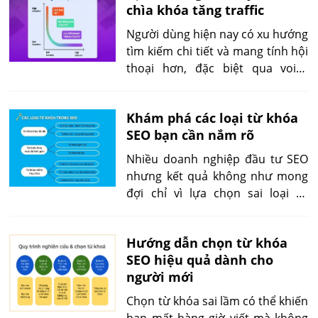
chìa khóa tăng traffic
nào phù hợp với từng mục tiêu cụ
thể. Đây là yếu tố nền tảng quyết
Người dùng hiện nay có xu hướng
định đến hiệu suất nội dung, khả
tìm kiếm chi tiết và mang tính hội
năng lên top và cả ROI của bạn.
thoại hơn, đặc biệt qua voice
search. Chính vì vậy, long tail
keywords trở thành giải pháp tối
Khám phá các loại từ khóa
ưu, giúp nội dung bám sát hành
SEO bạn cần nắm rõ
vi tìm kiếm thực tế và nâng cao
trải nghiệm cá nhân hóa trên
Nhiều doanh nghiệp đầu tư SEO
Google.
nhưng kết quả không như mong
đợi chỉ vì lựa chọn sai loại từ
khóa. Việc quá tập trung vào từ
khóa ngắn hoặc bỏ qua long-tail
Hướng dẫn chọn từ khóa
keywords khiến họ mất cơ hội
SEO hiệu quả dành cho
tiếp cận khách hàng tiềm năng.
người mới
Đó là lý do bạn cần hiểu rõ phân
loại từ khóa SEO.
Chọn từ khóa sai lầm có thể khiến