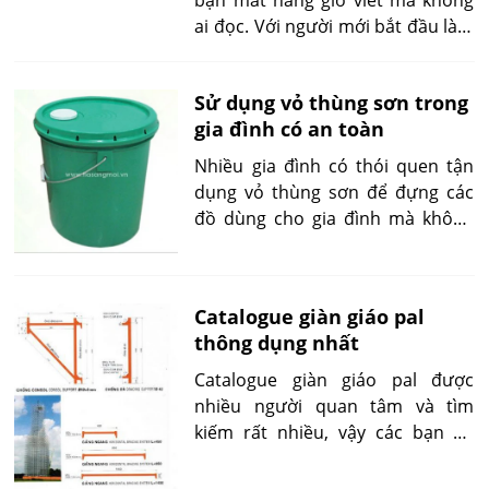
bạn mất hàng giờ viết mà không
ai đọc. Với người mới bắt đầu làm
SEO, hiểu và áp dụng đúng cách
chọn từ khóa SEO hiệu quả sẽ là
Sử dụng vỏ thùng sơn trong
bước đệm vững chắc giúp bạn
gia đình có an toàn
tăng trưởng bền vững ngay từ
những bài viết đầu tiên.
Nhiều gia đình có thói quen tận
dụng vỏ thùng sơn để đựng các
đồ dùng cho gia đình mà không
lường trước được những tác hại
có thể ảnh hưởng đến sức khỏe.
Catalogue giàn giáo pal
thông dụng nhất
Catalogue giàn giáo pal được
nhiều người quan tâm và tìm
kiếm rất nhiều, vậy các bạn đã
nắm bắt được chưa? Nếu chưa,
hãy tham khảo các gợi ý dưới đây