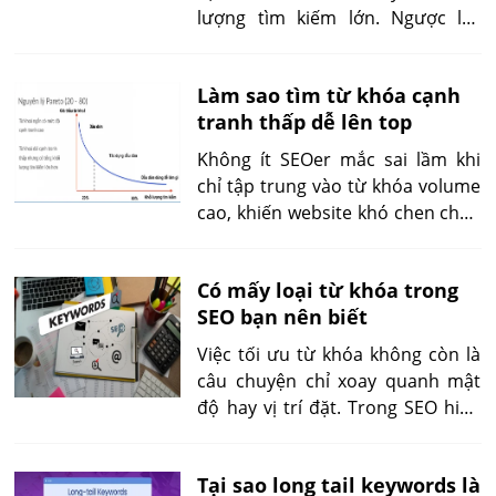
trưởng bền vững.
lượng tìm kiếm lớn. Ngược lại,
việc tập trung vào long tail
keywords sẽ giúp lên top nhanh,
Làm sao tìm từ khóa cạnh
thu hút khách hàng sẵn sàng
tranh thấp dễ lên top
chuyển đổi. Với các website lớn,
seed keywords lại cần thiết để
Không ít SEOer mắc sai lầm khi
duy trì thương hiệu và độ phủ thị
chỉ tập trung vào từ khóa volume
trường.
cao, khiến website khó chen chân
lên top. Trong khi đó, việc hiểu rõ
từ khóa cạnh tranh thấp là gì và
Có mấy loại từ khóa trong
áp dụng chúng vào chiến lược nội
SEO bạn nên biết
dung lại mang đến hiệu quả rõ
rệt. Bài viết sẽ phân tích các ví dụ
Việc tối ưu từ khóa không còn là
và cảnh báo thường gặp.
câu chuyện chỉ xoay quanh mật
độ hay vị trí đặt. Trong SEO hiện
đại, điều quan trọng là hiểu có
mấy loại từ khóa trong SEO,
Tại sao long tail keywords là
chúng khác nhau thế nào, và loại