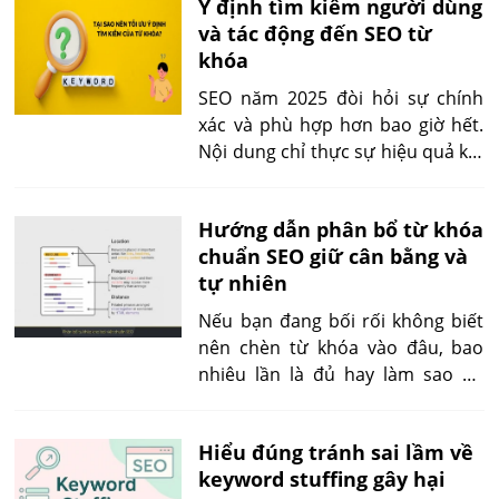
Ý định tìm kiếm người dùng
Bài viết này sẽ hướng dẫn bạn
và tác động đến SEO từ
cách sử dụng LSI keywords trong
khóa
bài sao cho tự nhiên, hiệu quả và
bền vững theo chuẩn mới nhất.
SEO năm 2025 đòi hỏi sự chính
xác và phù hợp hơn bao giờ hết.
Nội dung chỉ thực sự hiệu quả khi
phản ánh đúng mục đích tìm
kiếm của người dùng, từ đó gia
Hướng dẫn phân bổ từ khóa
tăng tương tác, giảm tỷ lệ thoát
chuẩn SEO giữ cân bằng và
và tạo lợi thế cạnh tranh trên
tự nhiên
Google.
Nếu bạn đang bối rối không biết
nên chèn từ khóa vào đâu, bao
nhiêu lần là đủ hay làm sao để
không bị Google đánh giá spam –
bài viết này sẽ hướng dẫn chi tiết
Hiểu đúng tránh sai lầm về
cách phân bổ từ khóa trong bài
keyword stuffing gây hại
chuẩn SEO một cách tự nhiên,