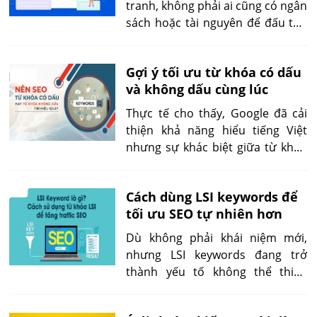
tranh, không phải ai cũng có ngân
sách hoặc tài nguyên để đấu top
với những từ khóa phổ biến. Đó là
lý do ngày càng nhiều chuyên gia
Gợi ý tối ưu từ khóa có dấu
chuyển hướng sang “từ khóa
và không dấu cùng lúc
ngách”. Nhưng từ khóa ngách là
gì và tại sao quan trọng? Cùng
Thực tế cho thấy, Google đã cải
khám phá lời giải dưới góc nhìn
thiện khả năng hiểu tiếng Việt
chiến lược – kỹ thuật – hiệu quả
nhưng sự khác biệt giữa từ khóa
thực tế.
có dấu và không dấu vẫn tồn tại.
Nếu biết cách kết hợp cả hai,
Cách dùng LSI keywords để
website không chỉ bao phủ nhiều
tối ưu SEO tự nhiên hơn
truy vấn hơn mà còn tăng khả
năng vào Featured Snippet và
Dù không phải khái niệm mới,
People Also Ask.
nhưng LSI keywords đang trở
thành yếu tố không thể thiếu
trong chiến lược SEO hiện đại,
đặc biệt với AI Overview và SGE.