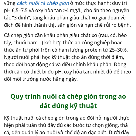
vững
cách nuôi cá chép giòn
ở mức thực hành: duy trì
pH 6,5–7,5 và oxy hòa tan ≥4 mg/L, cho ăn theo nguyên
tắc “3 định”, tăng khẩu phần giàu chất xơ giai đoạn về
đích để hình thành thịt săn giòn và hạn chế rủi ro bệnh.
Cá chép giòn cần khẩu phần giàu chất xơ (rau, cỏ, bèo
tây, chuối băm…) kết hợp thức ăn công nghiệp hoặc
thức ăn tự phối trộn có hàm lượng protein từ 25–30%.
Người nuôi phải học kỹ thuật cho ăn đúng thời điểm,
theo dõi hoạt động cá và điều chỉnh khẩu phần. Đồng
thời cần có thiết bị đo pH, oxy hòa tan, nhiệt độ để theo
dõi môi trường nước hằng ngày.
Quy trình nuôi cá chép giòn trong ao
đất đúng kỹ thuật
Kỹ thuật nuôi cá chép giòn trong ao đòi hỏi người thực
hiện phải tuân thủ đầy đủ các bước từ chọn giống, thả
cá, đến quản lý ao nuôi và chế độ ăn đặc biệt. Dưới đây