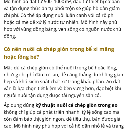
Mô hình ao đất từ 500–1000 m², đầu tư thiết bị cơ bản
và tận dụng thức ăn tự phối trộn sẽ giúp hộ dân giảm
chi phí. Có thể áp dụng nuôi luân canh với cá rô phi
hoặc cá mè để xử lý nước tự nhiên. Mô hình này phù
hợp với vùng đồng bằng, ven sông có nguồn nước chủ
động.
Có nên nuôi cá chép giòn trong bể xi măng
hoặc lồng bè?
Mặc dù cá chép giòn có thể nuôi trong bể hoặc lồng,
nhưng chi phí đầu tư cao, dễ căng thẳng do không gian
hẹp và khó kiểm soát chất xơ trong khẩu phần. Ao đất
vẫn là lựa chọn tiết kiệm và bền vững hơn, đặc biệt khi
người nuôi tận dụng được tài nguyên sẵn có.
Áp dụng đúng
kỹ thuật nuôi cá chép giòn trong ao
không chỉ giúp cá phát triển nhanh, tỷ lệ sống cao mà
còn đảm bảo thịt giòn ngon, dễ tiêu thụ, bán được giá
cao. Mô hình này phù hợp với cả hộ dân nhỏ lẻ và trang