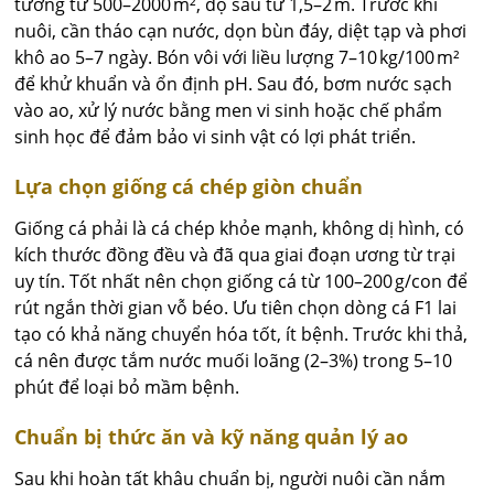
tưởng từ 500–2000 m², độ sâu từ 1,5–2 m. Trước khi
nuôi, cần tháo cạn nước, dọn bùn đáy, diệt tạp và phơi
khô ao 5–7 ngày. Bón vôi với liều lượng 7–10 kg/100 m²
để khử khuẩn và ổn định pH. Sau đó, bơm nước sạch
vào ao, xử lý nước bằng men vi sinh hoặc chế phẩm
sinh học để đảm bảo vi sinh vật có lợi phát triển.
Lựa chọn giống cá chép giòn chuẩn
Giống cá phải là cá chép khỏe mạnh, không dị hình, có
kích thước đồng đều và đã qua giai đoạn ương từ trại
uy tín. Tốt nhất nên chọn giống cá từ 100–200 g/con để
rút ngắn thời gian vỗ béo. Ưu tiên chọn dòng cá F1 lai
tạo có khả năng chuyển hóa tốt, ít bệnh. Trước khi thả,
cá nên được tắm nước muối loãng (2–3%) trong 5–10
phút để loại bỏ mầm bệnh.
Chuẩn bị thức ăn và kỹ năng quản lý ao
Sau khi hoàn tất khâu chuẩn bị, người nuôi cần nắm