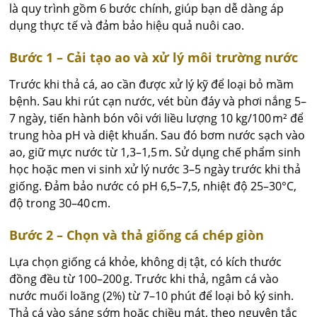
là quy trình gồm 6 bước chính, giúp bạn dễ dàng áp
dụng thực tế và đảm bảo hiệu quả nuôi cao.
Bước 1 – Cải tạo ao và xử lý môi trường nước
Trước khi thả cá, ao cần được xử lý kỹ để loại bỏ mầm
bệnh. Sau khi rút cạn nước, vét bùn đáy và phơi nắng 5–
7 ngày, tiến hành bón vôi với liều lượng 10 kg/100 m² để
trung hòa pH và diệt khuẩn. Sau đó bơm nước sạch vào
ao, giữ mực nước từ 1,3–1,5 m. Sử dụng chế phẩm sinh
học hoặc men vi sinh xử lý nước 3–5 ngày trước khi thả
giống. Đảm bảo nước có pH 6,5–7,5, nhiệt độ 25–30°C,
độ trong 30–40 cm.
Bước 2 – Chọn và thả giống cá chép giòn
Lựa chọn giống cá khỏe, không dị tật, có kích thước
đồng đều từ 100–200 g. Trước khi thả, ngâm cá vào
nước muối loãng (2%) từ 7–10 phút để loại bỏ ký sinh.
Thả cá vào sáng sớm hoặc chiều mát, theo nguyên tắc