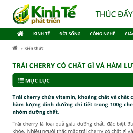
THÚC ĐẨY
KINH TẾ
ĐỜI SỐNG
CÔNG NGHỆ
GIÁ
Kiến thức
TRÁI CHERRY CÓ CHẤT GÌ VÀ HÀM 
MỤC LỤC
Trái cherry chứa vitamin, khoáng chất và chất 
hàm lượng dinh dưỡng chi tiết trong 100g cher
nhóm dưỡng chất.
Trái cherry là loại quả giàu dưỡng chất, đặc biệt 
khỏe. Nhiều người thắc mắc trái cherry có chất gì v