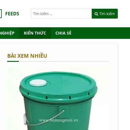
FEEDS
Tìm kiếm
NGHIỆP
KIẾN THỨC
CHIA SẺ
BÀI XEM NHIỀU