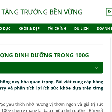
 TĂNG TRƯỞNG BỀN VỮNG
O DỤC
KHỎE & ĐẸP
TÀI CHÍNH
DU LỊCH
DOANH 
LƯỢNG DINH DƯỠNG TRONG 100G
chống oxy hóa quan trọng. Bài viết cung cấp bảng
ry và phân tích lợi ích sức khỏe dựa trên từng
được yêu thích nhờ hương vị thơm ngon và giá trị sức
à 100g cherry mang lại bao nhiêu dinh dưỡng. Bài viết