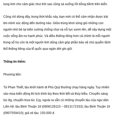
lung linh cho cảm giác như trời sao cũng sà xuống rồi bồng bềnh trên biển.
Cũng chỉ đứng đây, trong thời khắc này, bạn mới có thể cảm nhận được trái
tim mình xúc động đến dường nào. Giữa trùng khơi sóng gió những con
người nhỏ bé lại kiên cường chống chọi và nỗ lực vươn lên, để xây dựng một
cuộc sống ấm no hạnh phúc. Và điều thiêng liêng hơn cả chính là mỗi người
trong số họ còn là một người lính dũng cảm góp phần bảo vệ chủ quyền lãnh
thổ thiêng liêng của tổ quốc qua ngàn đời gìn giữ.
Thông tin thêm:
Phương tiện:
Từ Phan Thiết, tàu khởi hành đi Phú Quý thường chạy hàng ngày. Tuy nhiên
vào mùa biển động thì lịch trình tùy theo thời tiết và thủy triều. Chuyến sáng
lúc 8g, chuyến trưa lúc 11g, ngoài ra vẫn có những chuyến tàu của ngư dân.
Liên hệ: tàu Bình Thuận 18 (0908128110 – 0913172333); tàu Bình Thuận 16
(0907559410); giá vé tàu: 150.000 đ.