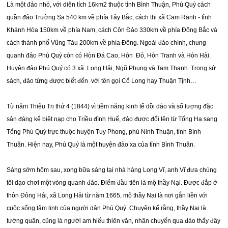
Là một đảo nhỏ, với diện tích 16km2 thuộc tỉnh Bình Thuận, Phú Quý cách
quần đảo Trường Sa 540 km về phía Tây Bắc, cách thị xã Cam Ranh - tỉnh
Khánh Hòa 150km về phía Nam, cách Côn Đảo 330km về phía Đông Bắc và
cách thành phố Vũng Tàu 200km về phía Đông. Ngoài đảo chính, chung
quanh đảo Phú Quý còn có Hòn Đá Cao, Hòn Đỏ, Hòn Tranh và Hòn Hải.
Huyện đảo Phú Quý có 3 xã: Long Hải, Ngũ Phụng và Tam Thanh. Trong sử
sách, đảo từng được biết đến với tên gọi Cổ Long hay Thuận Tịnh…
Từ năm Thiệu Trị thứ 4 (1844) vì tiềm năng kinh tế dồi dào và số lượng đặc
sản đáng kể biệt nạp cho Triều đình Huế, đảo được đổi tên từ Tổng Hạ sang
Tổng Phú Quý trực thuộc huyện Tuy Phong, phủ Ninh Thuận, tỉnh Bình
Thuận. Hiện nay, Phú Quý là một huyện đảo xa của tỉnh Bình Thuận.
Sáng sớm hôm sau, xong bữa sáng tại nhà hàng Long Vĩ, anh Vĩ đưa chúng
tôi dạo chơi một vòng quanh đảo. Điểm đầu tiên là mộ thầy Nại. Được đắp ở
thôn Đông Hải, xã Long Hải từ năm 1665, mộ thầy Nại là nơi gắn liền với
cuộc sống tâm linh của người dân Phú Quý. Chuyện kể rằng, thầy Nại là
tướng quân, cũng là người am hiểu thiên văn, nhân chuyến qua đảo thấy đây