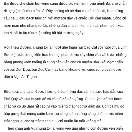
Bãi được che chắn bởi vòng cung được tạo nên từ những gềnh đá, che chắn
đi sự giận dữ của biển cả. Đây những cô bé đùa vui trên bãi cát, kia những
cậu bé đi câu bạch tuộc chỉ với một sợi dây và chiếc lưỡi câu mảnh. Sóng cứ
mơn man nhẹ nhàng rồi lấp những dấu chân in trên nền cát như muốn xóa
tan đi cái lo âu của cuộc sống tất bật thường ngày.
Rời Triều Dương, chúng tôi lần lượt ghé thăm núi Cao Cát với ngôi chùa Linh
Sơn độc đáo trong kiến trúc khi một phần được xây chìm vào vách đá; những
hàng phong điện khổng lồ cung cấp điện cho cả huyện đảo. Rồi ngơ ngẩn
với bãi Doi Dừa, bãi Dộc Cái, hay bâng khuâng với cuộc sống của người
dân ở Vạn An Thạnh…
Bữa trưa, chúng tôi được thưởng thức những đặc sản hết sức hấp dẫn của
Phú Quý với cua huỳnh đế và cá mú đỏ hấp gừng. Cua huỳnh đế thịt thơm
chắc và có độ đạm rất cao, vị vào miệng thật ngọt và đậm đà. Còn cá mú đỏ
hấp gừng thái mỏng cuốn kèm rau sống, bánh tráng cùng chén nước mắm
thật ngon lại cho vị thật thanh dịu, chỉ muốn ăn mãi không thôi.
Theo chân anh Vĩ, chúng tôi lại vòng vèo qua những con đường ven biển