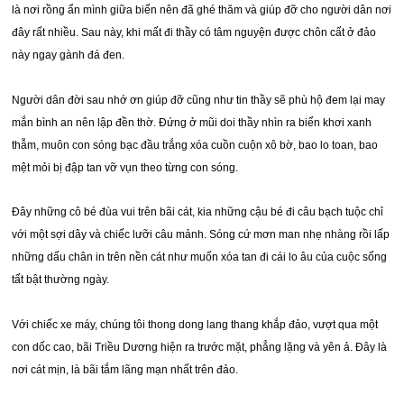
là nơi rồng ẩn mình giữa biển nên đã ghé thăm và giúp đỡ cho người dân nơi
đây rất nhiều. Sau này, khi mất đi thầy có tâm nguyện được chôn cất ở đảo
này ngay gành đá đen.
Người dân đời sau nhớ ơn giúp đỡ cũng như tin thầy sẽ phù hộ đem lại may
mắn bình an nên lập đền thờ. Đứng ở mũi doi thầy nhìn ra biển khơi xanh
thẫm, muôn con sóng bạc đầu trắng xóa cuồn cuộn xô bờ, bao lo toan, bao
mệt mỏi bị đập tan vỡ vụn theo từng con sóng.
Đây những cô bé đùa vui trên bãi cát, kia những cậu bé đi câu bạch tuộc chỉ
với một sợi dây và chiếc lưỡi câu mảnh. Sóng cứ mơn man nhẹ nhàng rồi lấp
những dấu chân in trên nền cát như muốn xóa tan đi cái lo âu của cuộc sống
tất bật thường ngày.
Với chiếc xe máy, chúng tôi thong dong lang thang khắp đảo, vượt qua một
con dốc cao, bãi Triều Dương hiện ra trước mặt, phẳng lặng và yên ả. Đây là
nơi cát mịn, là bãi tắm lãng mạn nhất trên đảo.