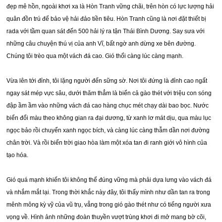
đẹp mê hồn, ngoài khơi xa là Hòn Tranh vững chãi, trên hòn có lực lượng hải
quân đồn trú để bảo vệ hải đảo tiền tiêu. Hòn Tranh cũng là nơi đặt thiết bị
rada với tầm quan sát đến 500 hải lý ra tận Thái Bình Dương. Say sưa với
những câu chuyện thú vị của anh Vĩ, bất ngờ anh dừng xe bên đường.
Chúng tôi trèo qua một vách đá cao. Gió thổi càng lúc càng mạnh.
Vừa lên tới đỉnh, tôi lặng người đến sững sờ. Nơi tôi đứng là đỉnh cao ngất
ngay sát mép vực sâu, dưới thăm thẳm là biển cả gào thét với triệu con sóng
đập ầm ầm vào những vách đá cao hàng chục mét chạy dài bao bọc. Nước
biển đổi màu theo không gian ra đại dương, từ xanh lơ mát dịu, qua màu lục
ngọc bảo rồi chuyển xanh ngọc bích, và càng lúc càng thẫm dần nơi đường
chân trời. Và rồi biển trời giao hòa làm một xóa tan đi ranh giới vô hình của
tạo hóa.
Gió quá mạnh khiến tôi không thể đúng vững mà phải dựa lưng vào vách đá
và nhắm mắt lại. Trong thời khắc này đây, tôi thấy mình như dần tan ra trong
mênh mông kỳ vỹ của vũ trụ, vẳng trong gió gào thét như có tiếng người xưa
vọng về. Hình ảnh những đoàn thuyền vượt trùng khơi đi mở mang bờ cõi,