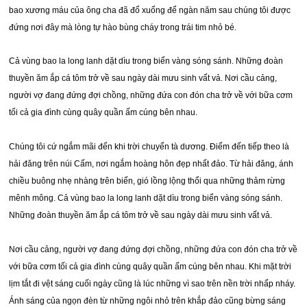
bao xương máu của ông cha đã đổ xuống để ngàn năm sau chúng tôi được
đứng nơi đây mà lòng tự hào bùng cháy trong trái tim nhỏ bé.
Cả vùng bao la long lanh dặt dìu trong biển vàng sóng sánh. Những đoàn
thuyền ăm ắp cá tôm trở về sau ngày dài mưu sinh vất vả. Nơi cầu cảng,
người vợ đang đứng đợi chồng, những đứa con đón cha trở về với bữa cơm
tối cả gia đình cùng quây quần ấm cúng bên nhau.
Chúng tôi cứ ngắm mãi đến khi trời chuyển tà dương. Điểm đến tiếp theo là
hải đăng trên núi Cấm, nơi ngắm hoàng hôn đẹp nhất đảo. Từ hải đăng, ánh
chiều buông nhẹ nhàng trên biển, gió lồng lộng thổi qua những thảm rừng
mênh mông. Cả vùng bao la long lanh dặt dìu trong biển vàng sóng sánh.
Những đoàn thuyền ăm ắp cá tôm trở về sau ngày dài mưu sinh vất vả.
Nơi cầu cảng, người vợ đang đứng đợi chồng, những đứa con đón cha trở về
với bữa cơm tối cả gia đình cùng quây quần ấm cúng bên nhau. Khi mặt trời
lịm tắt đi vệt sáng cuối ngày cũng là lúc những vì sao trên nền trời nhấp nháy.
Ánh sáng của ngọn đèn từ những ngôi nhỏ trên khắp đảo cũng bừng sáng