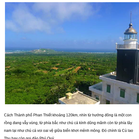
Cách Thành phố Phan Thiết khoảng 120km, nhìn từ hướng đông là một con
rồng đang vẫy vùng, từ phía bắc như chú cá kình dũng mãnh còn từ phía tây
nam lại như chú cá voi oai vệ giữa biển khơi mênh mông. Đó chính là Cù lao
Thu hay còn gọi đảo Phú Quý.