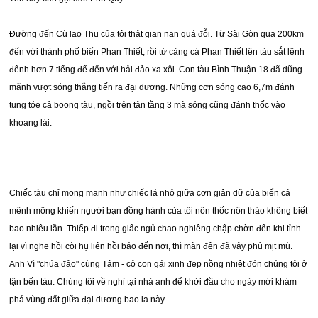
Đường đến Cù lao Thu của tôi thật gian nan quá đỗi. Từ Sài Gòn qua 200km
đến với thành phố biển Phan Thiết, rồi từ cảng cá Phan Thiết lên tàu sắt lênh
đênh hơn 7 tiếng để đến với hải đảo xa xôi. Con tàu Bình Thuận 18 đã dũng
mãnh vượt sóng thẳng tiến ra đại dương. Những cơn sóng cao 6,7m đánh
tung tóe cả boong tàu, ngồi trên tận tầng 3 mà sóng cũng đánh thốc vào
khoang lái.
Chiếc tàu chỉ mong manh như chiếc lá nhỏ giữa cơn giận dữ của biển cả
mênh mông khiến người bạn đồng hành của tôi nôn thốc nôn tháo không biết
bao nhiêu lần. Thiếp đi trong giấc ngủ chao nghiêng chập chờn đến khi tỉnh
lại vì nghe hồi còi hụ liên hồi báo đến nơi, thì màn đên đã vây phủ mịt mù.
Anh Vĩ "chúa đảo" cùng Tâm - cô con gái xinh đẹp nồng nhiệt đón chúng tôi ở
tận bến tàu. Chúng tôi về nghỉ tại nhà anh để khởi đầu cho ngày mới khám
phá vùng đất giữa đại dương bao la này