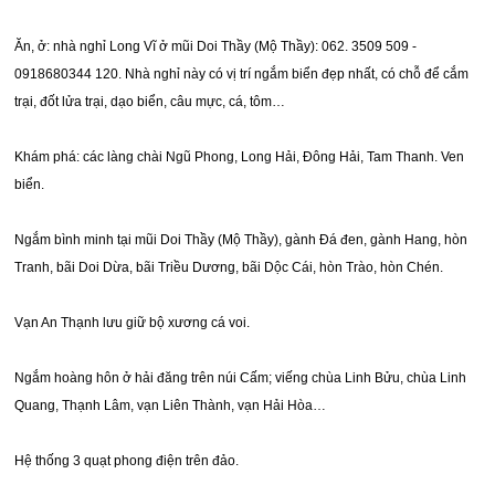
Ăn, ở: nhà nghỉ Long Vĩ ở mũi Doi Thầy (Mộ Thầy): 062. 3509 509 -
0918680344 120. Nhà nghỉ này có vị trí ngắm biển đẹp nhất, có chỗ để cắm
trại, đốt lửa trại, dạo biển, câu mực, cá, tôm…
Khám phá: các làng chài Ngũ Phong, Long Hải, Đông Hải, Tam Thanh. Ven
biển.
Ngắm bình minh tại mũi Doi Thầy (Mộ Thầy), gành Đá đen, gành Hang, hòn
Tranh, bãi Doi Dừa, bãi Triều Dương, bãi Dộc Cái, hòn Trào, hòn Chén.
Vạn An Thạnh lưu giữ bộ xương cá voi.
Ngắm hoàng hôn ở hải đăng trên núi Cấm; viếng chùa Linh Bửu, chùa Linh
Quang, Thạnh Lâm, vạn Liên Thành, vạn Hải Hòa…
Hệ thống 3 quạt phong điện trên đảo.