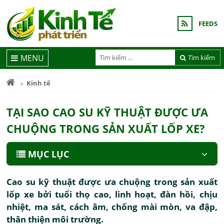
FEEDS
MENU
Tìm kiếm
Kinh tế
TẠI SAO CAO SU KỸ THUẬT ĐƯỢC ƯA
CHUỘNG TRONG SẢN XUẤT LỐP XE?
MỤC LỤC
Cao su kỹ thuật được ưa chuộng trong sản xuất
lốp xe bởi tuổi thọ cao, linh hoạt, đàn hồi, chịu
nhiệt, ma sát, cách âm, chống mài mòn, va đập,
thân thiện môi trường.