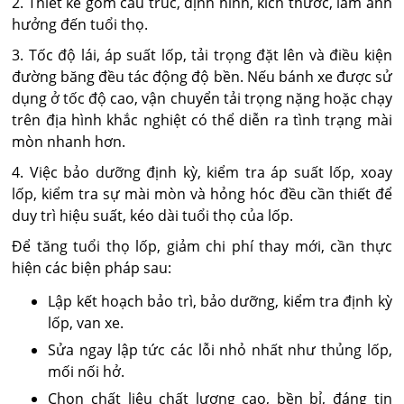
2. Thiết kế gồm cấu trúc, định hình, kích thước, làm ảnh
hưởng đến tuổi thọ.
3. Tốc độ lái, áp suất lốp, tải trọng đặt lên và điều kiện
đường băng đều tác động độ bền. Nếu bánh xe được sử
dụng ở tốc độ cao, vận chuyển tải trọng nặng hoặc chạy
trên địa hình khắc nghiệt có thể diễn ra tình trạng mài
mòn nhanh hơn.
4. Việc bảo dưỡng định kỳ, kiểm tra áp suất lốp, xoay
lốp, kiểm tra sự mài mòn và hỏng hóc đều cần thiết để
duy trì hiệu suất, kéo dài tuổi thọ của lốp.
Để tăng tuổi thọ lốp, giảm chi phí thay mới, cần thực
hiện các biện pháp sau:
Lập kết hoạch bảo trì, bảo dưỡng, kiểm tra định kỳ
lốp, van xe.
Sửa ngay lập tức các lỗi nhỏ nhất như thủng lốp,
mối nối hở.
Chọn chất liệu chất lượng cao, bền bỉ, đáng tin