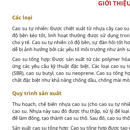
GIỚI THIỆ
Các loại
Cao su tự nhiên: Được chiết xuất từ nhựa cây cao su (
độ bền kéo tốt, linh hoạt thường được sử dụng tron
cho y tế. Cao su tự nhiên có độ bền, sự đàn hồi tốt hơ
dễ bị ảnh hưởng bởi các yếu tố môi trường như ánh sá
Cao su tổng hợp: Được sản xuất từ các polymer hóa
ứng các yêu cầu kỹ thuật đặc biệt. Các loại cao su
(SBR), cao su butyl, cao su neoprene. Cao su tổng 
chất đặc biệt như khả năng chống dầu, chống mài mòn
Quy trình sản xuất
Thu hoạch, chế biến nhựa cao su (cho cao su tự nhiê
cao su. Nhựa này sau đó được thu thập, xử lý để loại 
để làm đông, tạo thành cao su thô. Sau đó, cao su th
Sản xuất cao su tổng hợp: Cao su tổng hợp được tạo