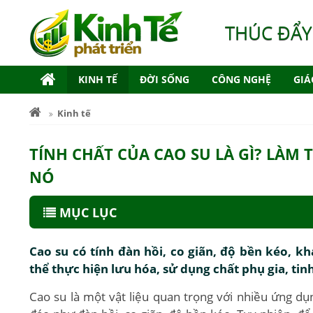
THÚC ĐẨY
KINH TẾ
ĐỜI SỐNG
CÔNG NGHỆ
GIÁ
Kinh tế
TÍNH CHẤT CỦA CAO SU LÀ GÌ? LÀM 
NÓ
MỤC LỤC
Cao su có tính đàn hồi, co giãn, độ bền kéo, k
thể thực hiện lưu hóa, sử dụng chất phụ gia, tin
Cao su là một vật liệu quan trọng với nhiều ứng dụ