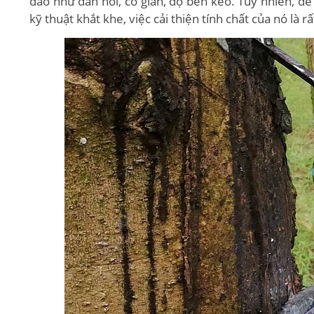
đáo như đàn hồi, co giãn, độ bền kéo. Tuy nhiên, để
kỹ thuật khắt khe, việc cải thiện tính chất của nó là rấ