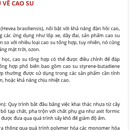
U VỀ CAO SU
Hevea brasiliensis), nổi bật với khả năng đàn hồi cao,
g các ứng dụng như lốp xe, dây đai, sản phẩm cao su
n so với nhiều loại cao su tổng hợp, tuy nhiên, nó cũng
ng mặt trời, ozon.
 học, cao su tổng hợp có thể được điều chỉnh để đáp
 tổng hợp phổ biến bao gồm cao su styrene-butadiene
hợp thường được sử dụng trong các sản phẩm cần tính
, hoặc khả năng chịu nhiệt cao.
n): Quy trình bắt đầu bằng việc khai thác nhựa từ cây
bỏ tạp chất, pha trộn với chất phụ gia như axit formic
ô được đưa qua quá trình sấy khô để giảm độ ẩm.
 ra thông qua quá trình polymer hóa các monomer hóa