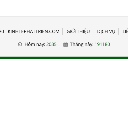
20 - KINHTEPHATTRIEN.COM
GIỚI THIỆU
DỊCH VỤ
LI
Hôm nay:
2035
Tháng này:
191180