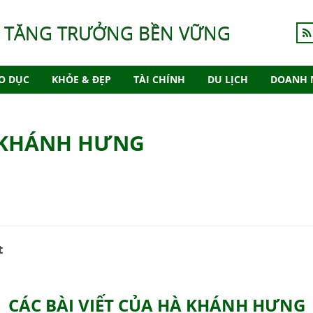
 TĂNG TRƯỞNG BỀN VỮNG
O DỤC
KHỎE & ĐẸP
TÀI CHÍNH
DU LỊCH
DOANH 
 KHÁNH HƯNG
t
CÁC BÀI VIẾT CỦA HÀ KHÁNH HƯNG